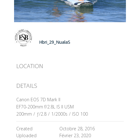
Hbri_29_NualaS
LOCATION
DETAILS
Canon EOS 7D Mark II
EF70-200mm f/2.8L IS II USM
200mm
/
ƒ/2.8
/
1/2000s
/
ISO 100
Created
Octobre 28, 2016
Uploaded
Février 23, 2020