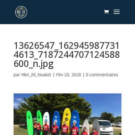
13626547_162945987731
4613_7187244707124588
600_n.jpg
par
Hbri_29_NualaS
|
Fév 23, 2020
|
0 commentaires