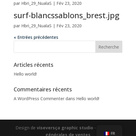
par
Hbri_29_NualaS
|
Fév 23, 2020
surf-blancssablons_brest.jpg
par
Hbri_29_NualaS
|
Fév 23, 2020
« Entrées précédentes
Articles récents
Hello world!
Commentaires récents
A WordPress Commenter
dans
Hello world!
Design de
viseversça graphic studio
-
Conditions
FR
générales de ventes